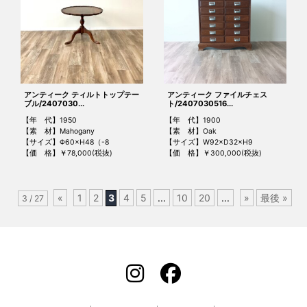
アンティーク ティルトトップテー
アンティーク ファイルチェス
ブル/2407030...
ト/2407030516...
【年 代】1950
【年 代】1900
【素 材】Mahogany
【素 材】Oak
【サイズ】Φ60×H48（-8
【サイズ】W92×D32×H9
【価 格】￥78,000(税抜)
【価 格】￥300,000(税抜)
«
1
2
3
4
5
...
10
20
...
»
最後 »
3 / 27