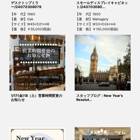
デスクトップミラ
スモールディスプレイキャビネッ
ー/24070308079
ト/240703080...
【年 代】1960
【年 代】1900
【素 材】Oak
【素 材】Mahogany
【サイズ】W45×D21×H6
【サイズ】W33×D24×H4
【価 格】￥55,000(税抜)
【価 格】￥150,000(税抜)
1/17(金)18（土）営業時間変更の
スタッフブログ：New Year's
お知らせ
Resolut...