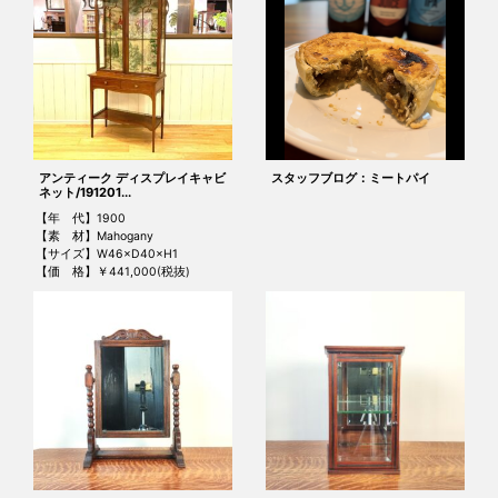
アンティーク ディスプレイキャビ
スタッフブログ：ミートパイ
ネット/191201...
【年 代】1900
【素 材】Mahogany
【サイズ】W46×D40×H1
【価 格】￥441,000(税抜)