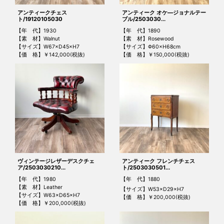
アンティークチェス
アンティーク オケ―ジョナルテー
ト/19120105030
ブル/2503030...
【年 代】1930
【年 代】1890
【素 材】Walnut
【素 材】Rosewood
【サイズ】W67×D45×H7
【サイズ】Φ60×H68cm
【価 格】￥142,000(税抜)
【価 格】￥150,000(税抜)
ヴィンテージレザーデスクチェ
アンティーク フレンチチェス
ア/2503030210...
ト/2503030501...
【年 代】1980
【年 代】1880
【素 材】Leather
【サイズ】W53×D29×H7
【サイズ】W63×D65×H7
【価 格】￥200,000(税抜)
【価 格】￥200,000(税抜)