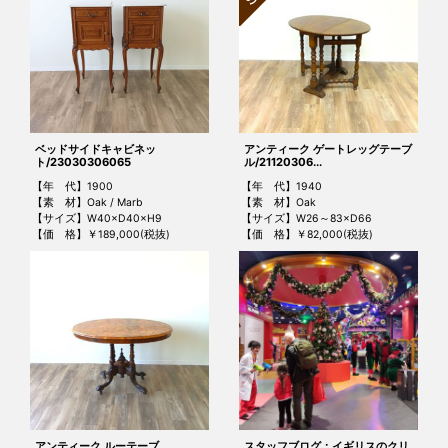
ベッドサイドキャビネッ
アンティーク ゲートレッグテーブ
ト/23030306065
ル/21120306...
【年 代】1900
【年 代】1940
【素 材】Oak / Marb
【素 材】Oak
【サイズ】W40×D40×H9
【サイズ】W26～83×D66
【価 格】￥189,000(税抜)
【価 格】￥82,000(税抜)
アンティーク ルーテーブ
スタッフブログ：イギリスのクリ