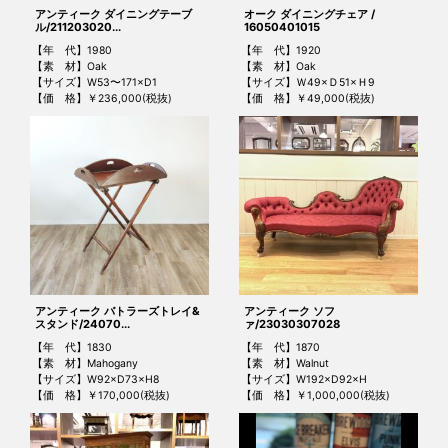
アンティーク ダイニングテーブ
オーク ダイニングチェア /
ル/211203020...
16050401015
【年 代】1980
【年 代】1920
【素 材】Oak
【素 材】Oak
【サイズ】W53〜171×D1
【サイズ】Ｗ49×Ｄ51×Ｈ9
【価 格】￥236,000(税抜)
【価 格】￥49,000(税抜)
アンティーク バトラーズトレイ&
アンティーク ソフ
スタンド/24070...
ァ/23030307028
【年 代】1830
【年 代】1870
【素 材】Mahogany
【素 材】Walnut
【サイズ】W92×D73×H8
【サイズ】W192×D92×H
【価 格】￥170,000(税抜)
【価 格】￥1,000,000(税抜)