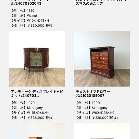
ル/24070302043
スマスの過ごし方
【年 代】1880
【素 材】Walnut
【サイズ】W104×D74×H
【価 格】￥330,000(税抜)
アンティーク ディスプレイキャビ
チェストオブドロワー
ネット/240703...
ズ/21030105007
【年 代】1920
【年 代】1900
【素 材】Mahogany
【素 材】Mahogany
【サイズ】W115×D46×H
【サイズ】W80×D38×H9
【価 格】￥336,000(税抜)
【価 格】￥226,000(税抜)