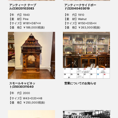
アンティーク テーブ
アンティークサイドボー
ル/23020102083
ド/22040403019
【年 代】1940
【年 代】1910
【素 材】Pine
【素 材】Walnut
【サイズ】W181×D87×H
【サイズ】W150×D55×H
【価 格】￥189,000(税抜)
【価 格】￥263,000(税抜)
スモールキャビネッ
営業についてのお知らせ
ト/25030311040
【年 代】2000
【サイズ】W43×D20×H8
【価 格】￥250,000(税抜)