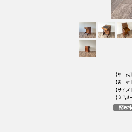
【年 代】
【素 材】W
【サイズ】
【商品番号】
配送料