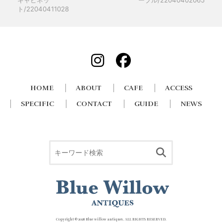
ト/22040411028
HOME
ABOUT
CAFE
ACCESS
SPECIFIC
CONTACT
GUIDE
NEWS
Copyright ©
2026 Blue willow antiques. ALL RIGHTS RESERVED.