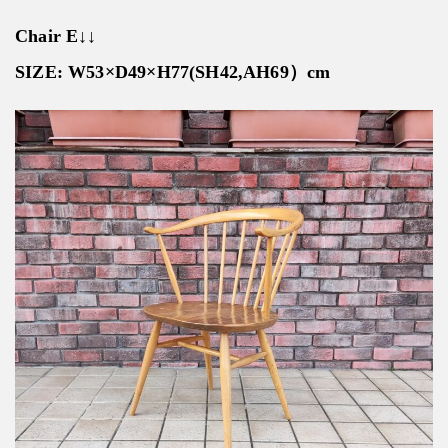
Chair E↓↓
SIZE: W53×D49×H77(SH42,AH69）cm