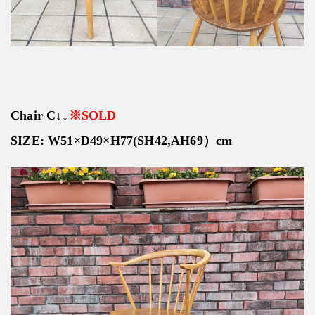
Chair C↓↓
※SOLD
SIZE: W51×D49×H77(SH42,AH69）cm