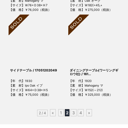
【素 材】Mahogany マ
【素 材】Oak オーク
【サイズ】Ｗ76×Ｄ38×Ｈ7
【サイズ】Ｗ182(+45,+
【価 格】￥76,000（税抜）
【価 格】￥275,000（税抜）
サイドテーブル / 17051202049
ダイニングテーブル(ワーリングギ
ロウ社) / 161...
【年 代】1930
【年 代】1920
【素 材】Ips Oak イプ
【素 材】Mahogany マ
【サイズ】Ｗ64×Ｄ38×Ｈ5
【サイズ】Ｗ152(～212)
【価 格】￥75,000（税抜）
【価 格】￥325,000（税抜）
«
1
2
3
4
»
2 / 4