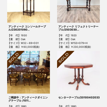
アンティーク コンソールテーブ
アンティーク リフェクトリーテー
ル/230201060...
ブル/2503030...
【年 代】1930
【年 代】1920
【素 材】Oak
【素 材】Oak
【サイズ】W32～69×D31
【サイズ】W153×D79×H
【価 格】￥60,000(税抜)
【価 格】￥230,000(税抜)
ご商談中：アンティークダイニン
センターテーブル/20100402033
グテーブル /1511...
【年 代】1880
【年 代】1880