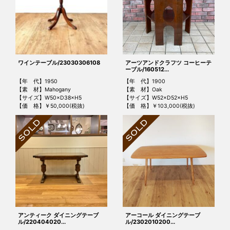
ワインテーブル/23030306108
アーツアンドクラフツ コーヒーテ
ーブル/160512...
【年 代】1950
【年 代】1900
【素 材】Mahogany
【素 材】Oak
【サイズ】W50×D38×H5
【サイズ】W52×D52×H5
【価 格】￥50,000(税抜)
【価 格】￥103,000(税抜)
アンティーク ダイニングテーブ
アーコール ダイニングテーブ
ル/220404020...
ル/2302010200...