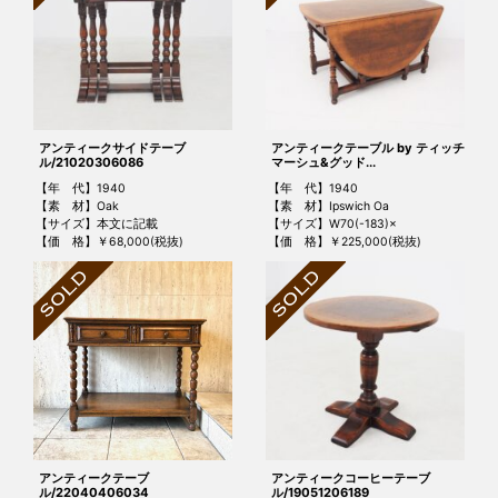
アンティークサイドテーブ
アンティークテーブル by ティッチ
ル/21020306086
マーシュ&グッド...
【年 代】1940
【年 代】1940
【素 材】Oak
【素 材】Ipswich Oa
【サイズ】本文に記載
【サイズ】W70(-183)×
【価 格】￥68,000(税抜)
【価 格】￥225,000(税抜)
アンティークテーブ
アンティークコーヒーテーブ
ル/22040406034
ル/19051206189