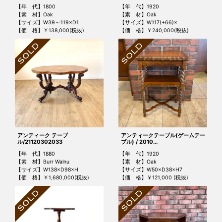
【年 代】1800
【年 代】1920
【素 材】Oak
【素 材】Oak
【サイズ】W39～119×D1
【サイズ】W117(+66)×
【価 格】￥138,000(税抜)
【価 格】￥240,000(税抜)
アンティーク テーブ
アンティークテーブル(ゲームテー
ル/21120302033
ブル) / 2010...
【年 代】1880
【年 代】1920
【素 材】Burr Walnu
【素 材】Oak
【サイズ】W138×D98×H
【サイズ】W50×D38×H7
【価 格】￥1,680,000(税抜)
【価 格】￥121,000 (税抜)