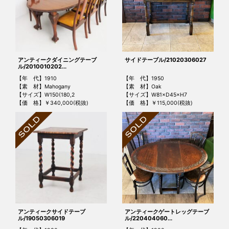
アンティークダイニングテーブ
サイドテーブル/21020306027
ル/2010010202...
【年 代】1910
【年 代】1950
【素 材】Mahogany
【素 材】Oak
【サイズ】W150(180,2
【サイズ】W81×D45×H7
【価 格】￥340,000(税抜)
【価 格】￥115,000(税抜)
アンティークサイドテーブ
アンティークゲートレッグテーブ
ル/19050306019
ル/220404060...