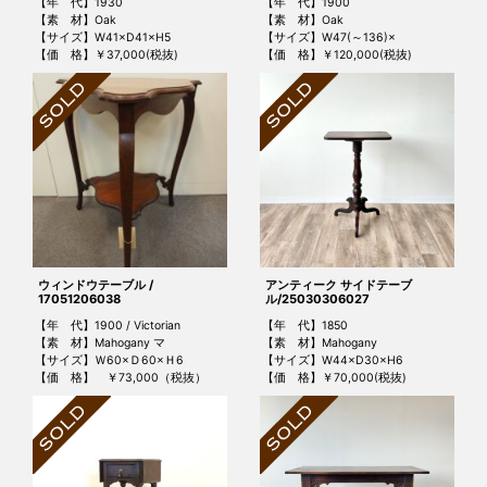
【年 代】1930
【年 代】1900
【素 材】Oak
【素 材】Oak
【サイズ】W41×D41×H5
【サイズ】W47(～136)×
【価 格】￥37,000(税抜)
【価 格】￥120,000(税抜)
ウィンドウテーブル /
アンティーク サイドテーブ
17051206038
ル/25030306027
【年 代】1900 / Victorian
【年 代】1850
【素 材】Mahogany マ
【素 材】Mahogany
【サイズ】Ｗ60×Ｄ60×Ｈ6
【サイズ】W44×D30×H6
【価 格】 ￥73,000（税抜）
【価 格】￥70,000(税抜)