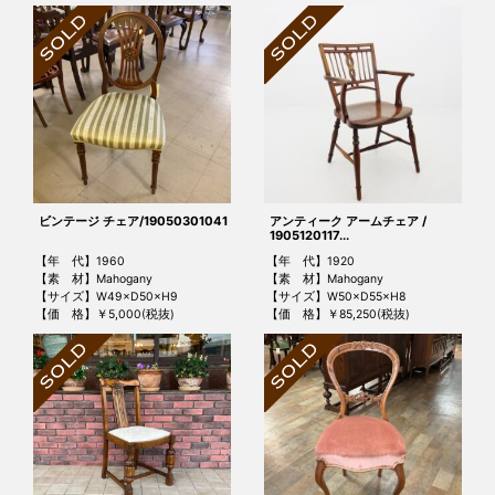
ビンテージ チェア/19050301041
アンティーク アームチェア /
1905120117...
【年 代】1960
【年 代】1920
【素 材】Mahogany
【素 材】Mahogany
【サイズ】W49×D50×H9
【サイズ】W50×D55×H8
【価 格】￥5,000(税抜)
【価 格】￥85,250(税抜)