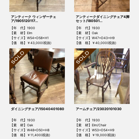
アンティーク ウィンザーチェ
アンティークダイニングチェア4脚
ア/1905120117...
セット/180501...
【年 代】1900
【年 代】1930
【素 材】Elm
【素 材】Oak
【サイズ】W54×D58×H1
【サイズ】W47×D43×H9
【価 格】￥43,000(税抜)
【価 格】￥40,000(税抜)
ダイニングチェア/15040401080
アームチェア/23020101030
【年 代】1930
【年 代】1930
【素 材】Oak
【素 材】Elm/Chair
【サイズ】W48×D50×H8
【サイズ】W53×D54×H9
【価 格】￥11,400(税抜)
【価 格】￥19,000(税抜)