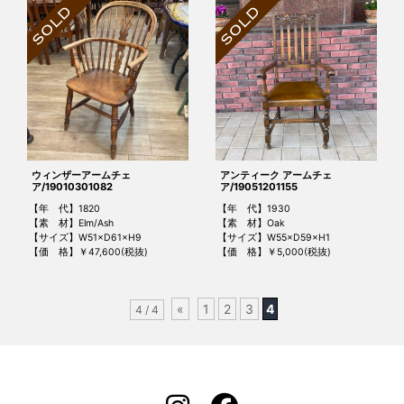
ウィンザーアームチェ
アンティーク アームチェ
ア/19010301082
ア/19051201155
【年 代】1820
【年 代】1930
【素 材】Elm/Ash
【素 材】Oak
【サイズ】W51×D61×H9
【サイズ】W55×D59×H1
【価 格】￥47,600(税抜)
【価 格】￥5,000(税抜)
«
1
2
3
4
4 / 4