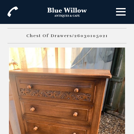
Chest Of Drawers/26030105021